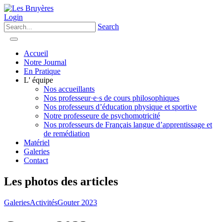
Login
Search
Accueil
Notre Journal
En Pratique
L' équipe
Nos accueillants
Nos professeur·e·s de cours philosophiques
Nos professeurs d’éducation physique et sportive
Notre professeure de psychomotricité
Nos professeurs de Français langue d’apprentissage et
de remédiation
Matériel
Galeries
Contact
Les photos des articles
Galeries
Activités
Gouter 2023