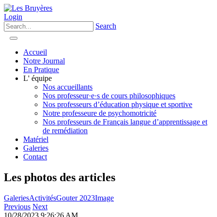
Login
Search
Accueil
Notre Journal
En Pratique
L' équipe
Nos accueillants
Nos professeur·e·s de cours philosophiques
Nos professeurs d’éducation physique et sportive
Notre professeure de psychomotricité
Nos professeurs de Français langue d’apprentissage et
de remédiation
Matériel
Galeries
Contact
Les photos des articles
Galeries
Activités
Gouter 2023
Image
Previous
Next
10/28/2023 9:26:26 AM