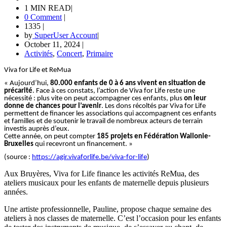
1 MIN READ
|
0 Comment
|
1335
|
by
SuperUser Account
|
October 11, 2024
|
Activités
,
Concert
,
Primaire
Viva for Life et ReMua
« Aujourd’hui,
80.000 enfants de 0 à 6 ans vivent en situation de
précarité
. Face à ces constats, l’action de Viva for Life reste une
nécessité : plus vite on peut accompagner ces enfants, plus
on leur
donne de chances pour l’avenir
. Les dons récoltés par Viva for Life
permettent de financer les associations qui accompagnent ces enfants
et familles et de soutenir le travail de nombreux acteurs de terrain
investis auprès d’eux.
Cette année, on peut compter
185 projets en Fédération Wallonie-
Bruxelles
qui recevront un financement. »
(source :
https://agir.vivaforlife.be/viva-for-life
)
Aux Bruyères, Viva for Life finance les activités ReMua, des
ateliers musicaux pour les enfants de maternelle depuis plusieurs
années.
Une artiste professionnelle, Pauline, propose chaque semaine des
ateliers à nos classes de maternelle. C’est l’occasion pour les enfants