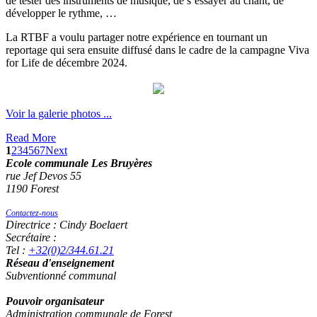
de tester des instruments de musique, de s’essayer au chant, de
développer le rythme, …
La RTBF a voulu partager notre expérience en tournant un
reportage qui sera ensuite diffusé dans le cadre de la campagne Viva
for Life de décembre 2024.
Voir la galerie photos ...
Read More
1
2
3
4
5
6
7
Next
Ecole communale Les Bruyères
rue Jef Devos 55
1190 Forest
Contactez-nous
Directrice : Cindy Boelaert
Secrétaire :
Tel :
+32(0)2/344.61.21
Réseau d'enseignement
Subventionné communal
Pouvoir organisateur
Administration communale de Forest