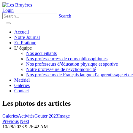
Login
Search
Accueil
Notre Journal
En Pratique
L' équipe
Nos accueillants
Nos professeur·e·s de cours philosophiques
Nos professeurs d’éducation physique et sportive
Notre professeure de psychomotricité
Nos professeurs de Français langue d’apprentissage et de
Matériel
Galeries
Contact
Les photos des articles
Galeries
Activités
Gouter 2023
Image
Previous
Next
10/28/2023 9:26:42 AM