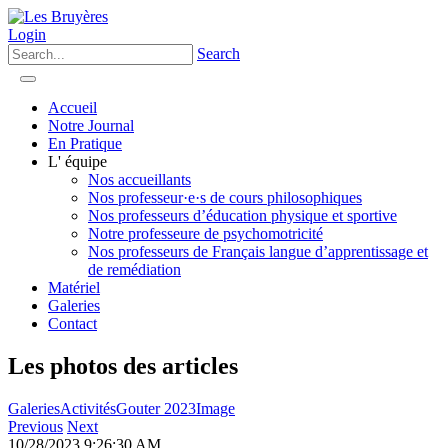
Login
Search
Accueil
Notre Journal
En Pratique
L' équipe
Nos accueillants
Nos professeur·e·s de cours philosophiques
Nos professeurs d’éducation physique et sportive
Notre professeure de psychomotricité
Nos professeurs de Français langue d’apprentissage et
de remédiation
Matériel
Galeries
Contact
Les photos des articles
Galeries
Activités
Gouter 2023
Image
Previous
Next
10/28/2023 9:26:30 AM