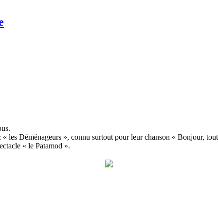
e
ous.
c « les Déménageurs », connu surtout pour leur chanson « Bonjour, tout
pectacle « le Patamod ».