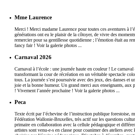
Mme Laurence
Merci ! Merci madame Laurence pour toutes ces aventures à l’éco
générations ont eu le plaisir de la côtoyer, de vivre des momen
remercier pour sa gentillesse quotidienne ; l’émotion était au r
fancy fair ! Voir la galerie photos ...
Carnaval 2026
Carnaval à l’école : une journée haute en couleur ! Le carnaval 
transformant la cour de récréation en un véritable spectacle col
tous. La journée s’est poursuivie avec des jeux, des danses et 
joie et la bonne humeur. Un grand merci aux enseignants, aux par
! Vivement l’année prochaine ! Voir la galerie photos ...
Peca
Texte écrit par l’échevine de l’instruction publique forestoise
Fédération Wallonie-Bruxelles, très actif sur les questions cult
primaire en collaboration avec la cellule pédagogique et différ
artistes sont venu-e-s en classe pour coanimer des ateliers avec 