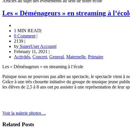
Articles au sujet des événements au sein de notre école
Les « Déménageurs » en streaming à l’écol
1 MIN READ
|
0 Comment
|
2139
|
by
SuperUser Account
|
February 11, 2021
|
Activités
,
Concert
,
General
,
Maternelle
,
Primaire
Les « Déménageurs » en streaming à l’école
Puisque nous ne pouvons pas aller au spectacle, le spectacle vient à n
Grâce à une très chouette initiative du groupe de musique jeune publi
les élèves de 2,5 à 8 ans ont pu assister à une représentation de leur s
Voir la galerie photos ...
Related Posts