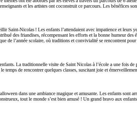
thèmes ont été abordés par les élèves à travers un parcours de 6 ateliers
enseignants et les artistes ont coconstruit ce parcours. Les bénéfices sont
eillir Saint-Nicolas ! Les enfants l’attendaient avec impatience et leurs 
istribué des friandises, récompensant les efforts et la bonne humeur des é
e de l’année scolaire, où traditions et convivialité se rencontrent pour 
nfants. La traditionnelle visite de Saint Nicolas à l’école a une fois d
e temps de rencontrer quelques classes, suscitant joie et émerveillement c
Halloween dans une ambiance magique et amusante. Les enfants sont arrivé
r monstrueux, tout le monde s’est bien amusé ! Un grand bravo aux enfant