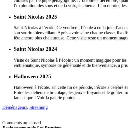
choisies par l’équipe pédagogique. D’octobre à décembre, quatre 
l’exploration des sons et de la voix, le cinéma. L’an dernier, les 
Saint Nicolas 2025
Saint-Nicolas à l’école. Ce vendredi, l’école a eu la joie d’accu
son sourire bienveillant. Après avoir salué chaque classe, il a d
fête encore plus chaleureuse. Cette visite reste un moment magiqu
Saint Nicolas 2024
Visite de Saint Nicolas à l’école : un moment magique pour les e
emblématique, symbole de générosité et de bienveillance, a pris l
Halloween 2025
Halloween à l'école. En cette fin de période, l’école a célébré 
Entre les ateliers de bricolage, les jeux effrayants et le goûte
fantastique ! Voir la galerie photos ...
Déménageurs
,
Streaming
Comments are closed.
Ecole communale Les Bruyères