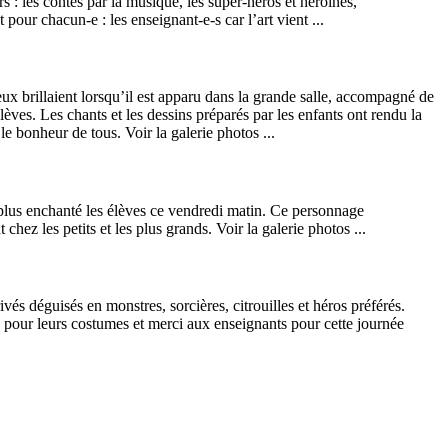
 : les contes par la musique, les super-héros et héroïnes,
 pour chacun-e : les enseignant-e-s car l’art vient ...
yeux brillaient lorsqu’il est apparu dans la grande salle, accompagné de
lèves. Les chants et les dessins préparés par les enfants ont rendu la
le bonheur de tous. Voir la galerie photos ...
e plus enchanté les élèves ce vendredi matin. Ce personnage
hez les petits et les plus grands. Voir la galerie photos ...
s déguisés en monstres, sorcières, citrouilles et héros préférés.
s pour leurs costumes et merci aux enseignants pour cette journée