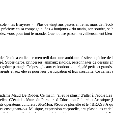
le « les Bruyères » ! Plus de vingt ans passés entre les murs de l’école
ts précieux en sa compagnie. Ses « bonjours » du matin, son sourire, sa 
endez-vous pour tout le monde. Que tout se passe merveilleusement bien au
de l’école a eu lieu ce mercredi dans une ambiance festive et pleine de 
oré. Super-héros, princesses, animaux rigolos, personnages de dessins an
un goûter partagé. Crêpes, gâteaux et bonbons ont régalé petits et grand
ents et aux élèves pour leur participation et leur créativité. Ce carnav
, madame Maud De Ridder. Ce matin j’ai eu le plaisir d’aller à l’école 
urelles. C’était la clôture du Parcours d’Education Culturel et Artistiqu
ents opérateurs culturels : #ReMua, #Source plurielle et le #BRASS A q
les enseignant-e-s. Musique, expression corporelle, arts plastiques et de