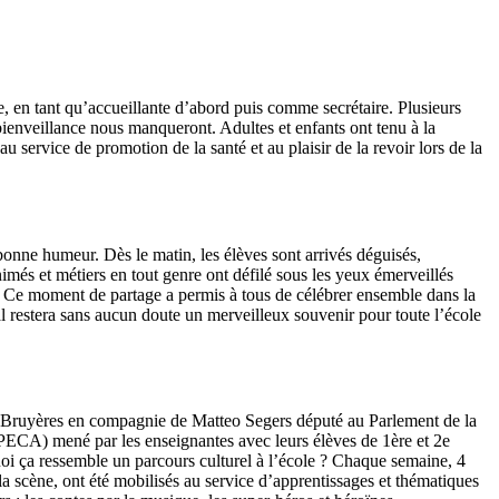
, en tant qu’accueillante d’abord puis comme secrétaire. Plusieurs
bienveillance nous manqueront. Adultes et enfants ont tenu à la
 service de promotion de la santé et au plaisir de la revoir lors de la
bonne humeur. Dès le matin, les élèves sont arrivés déguisés,
imés et métiers en tout genre ont défilé sous les yeux émerveillés
s. Ce moment de partage a permis à tous de célébrer ensemble dans la
al restera sans aucun doute un merveilleux souvenir pour toute l’école
Les Bruyères en compagnie de Matteo Segers député au Parlement de la
e (PECA) mené par les enseignantes avec leurs élèves de 1ère et 2e
uoi ça ressemble un parcours culturel à l’école ? Chaque semaine, 4
 la scène, ont été mobilisés au service d’apprentissages et thématiques