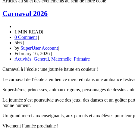
Articles au sujet des événements au sein de notre école
Carnaval 2026
1 MIN READ
|
0 Comment
|
566
|
by
SuperUser Account
|
February 16, 2026
|
Activités
,
General
,
Maternelle
,
Primaire
Carnaval à l’école : une journée haute en couleur !
Le carnaval de l’école a eu lieu ce mercredi dans une ambiance festive 
Super-héros, princesses, animaux rigolos, personnages de dessins animé
La journée s’est poursuivie avec des jeux, des danses et un goûter par
bonne humeur.
Un grand merci aux enseignants, aux parents et aux élèves pour leur par
Vivement l’année prochaine !