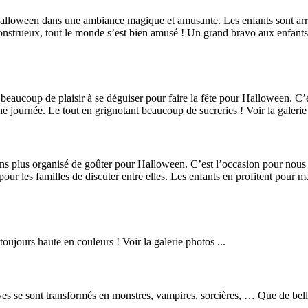
Halloween dans une ambiance magique et amusante. Les enfants sont arrivé
r monstrueux, tout le monde s’est bien amusé ! Un grand bravo aux enfant
eaucoup de plaisir à se déguiser pour faire la fête pour Halloween. C’e
 journée. Le tout en grignotant beaucoup de sucreries ! Voir la galerie 
s plus organisé de goûter pour Halloween. C’est l’occasion pour nous d
pour les familles de discuter entre elles. Les enfants en profitent pour ma
ujours haute en couleurs ! Voir la galerie photos ...
s se sont transformés en monstres, vampires, sorcières, … Que de belles