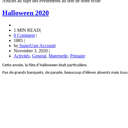
Articles au sujet des événements au sein de notre école
Halloween 2020
1 MIN READ
|
0 Comment
|
1885
|
by
SuperUser Account
|
November 3, 2020
|
Activités
,
General
,
Maternelle
,
Primaire
Cette année, la fête d’Halloween était particulière.
Pas de grands banquets, de parade, beaucoup d’élèves absents mais tous c