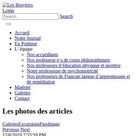
Login
Search
Accueil
Notre Journal
En Pratique
L' équipe
Nos accueillants
Nos professeur·e·s de cours philosophiques
Nos professeurs d’éducation physique et sportive
Notre professeure de psychomotricité
Nos professeurs de Français langue d’apprentissage et
de remédiation
Matériel
Galeries
Contact
Les photos des articles
Galeries
Excursions
Pass
Image
Previous
Next
12/6/2019 7:55:59 PM