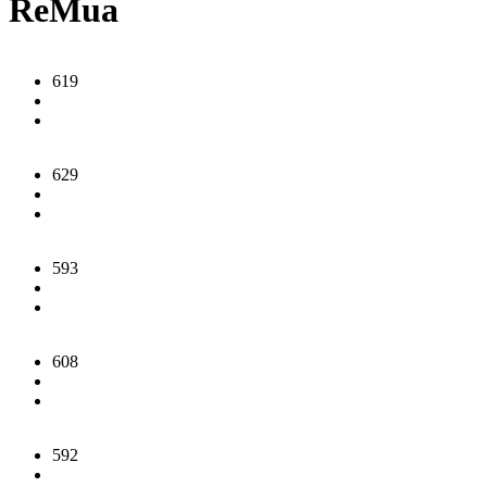
ReMua
619
629
593
608
592