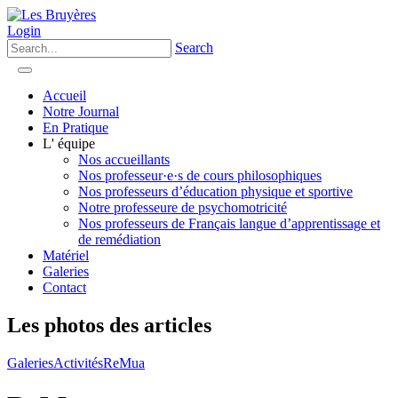
Login
Search
Accueil
Notre Journal
En Pratique
L' équipe
Nos accueillants
Nos professeur·e·s de cours philosophiques
Nos professeurs d’éducation physique et sportive
Notre professeure de psychomotricité
Nos professeurs de Français langue d’apprentissage et
de remédiation
Matériel
Galeries
Contact
Les photos des articles
Galeries
Activités
ReMua