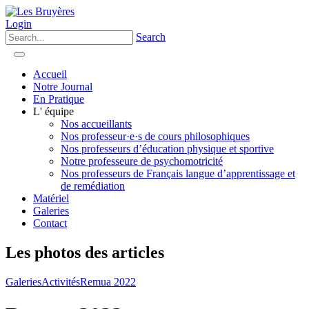
Login
Search
Accueil
Notre Journal
En Pratique
L' équipe
Nos accueillants
Nos professeur·e·s de cours philosophiques
Nos professeurs d’éducation physique et sportive
Notre professeure de psychomotricité
Nos professeurs de Français langue d’apprentissage et
de remédiation
Matériel
Galeries
Contact
Les photos des articles
Galeries
Activités
Remua 2022