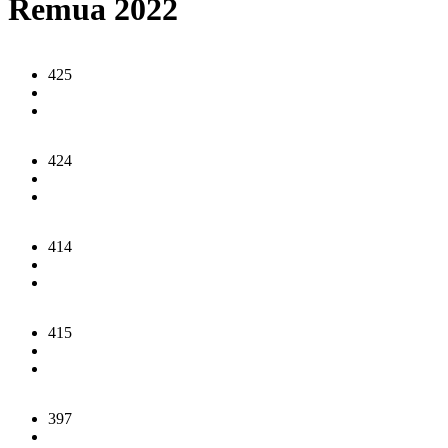
Remua 2022
425
424
414
415
397